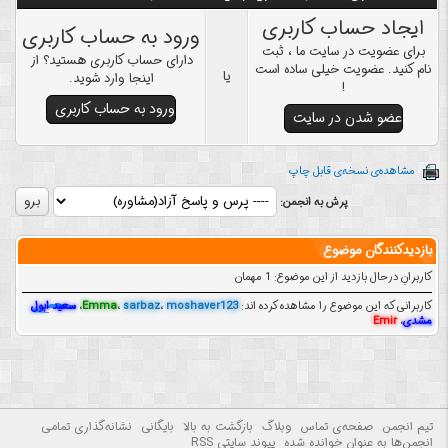
ایجاد حساب کاربری
ورود به حساب کاربری
برای عضویت در سایت ما ، ثبت
دارای حساب کاربری هستید؟ از
نام کنید. عضویت خیلی ساده است
یا
اینجا وارد شوید.
!
ورود به حساب کاربری
عضو شدن در سایت
مشاهده‌ی نسخه‌ی قابل چاپ
پرش به انجمن:
بازدیدکنندگان موضوع
کاربرانِ درحال بازدید از این موضوع: 1 مهمان
کاربرانی که این موضوع را مشاهده کرده اند:
moshaver123
،
sarbaz
،
Emma
،
سعید ابول
مشدی
،
Emir
تیم انجمن
صفحه‌ی تماس
وبلاگ
بازگشت به بالا
بایگانی
نشانه‌گذاری تمامی
انجمن‌ها به عنوان خوانده شده
پیوند سایتی RSS