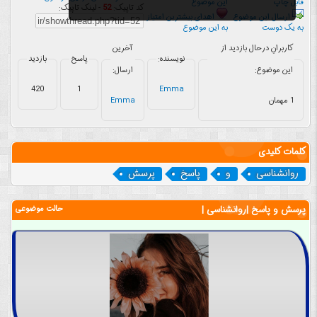
قابل چاپ
این موضوع
کد تاپیک:
52
- لینک تاپیک:
ارسال این موضوع
اهدای بیشترین امتیاز
به یک دوست
به این موضوع
کاربرانِ درحال بازدید از
آخرین
نویسنده:
پاسخ
بازدید
این موضوع:
ارسال:
420
1
Emma
1 مهمان
Emma
کلمات کلیدی
روانشناسی
و
پاسخ
پرسش
پرسش و پاسخ |روانشناسی |
حالت موضوعی