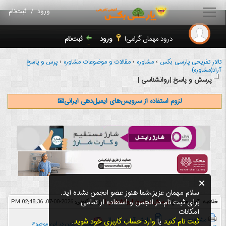
ورود
/
ثبت‌نام
شماره شناسه کاربر:
3
درود مهمان گرامی!
ورود
ثبت‌نام
تالار تفریحی پارسی بکس
›
مشاوره
›
مقالات و موضوعات مشاوره
›
پرس و پاسخ
مشاهده همه
آزاد(مشاوره)
پرسش و پاسخ |روانشناسی |
لزوم استفاده از سرویس‌های ایمیل‌دهی ایرانی📧
سلام مهمان عزیز،شما هنوز عضو انجمن نشده اید.
برای ثبت نام در انجمن و استفاده از تمامی
خلاصه آمارِ موضوعِ
پرسش و پاسخ |روانشناسی |
زمان کنونی:
2026-08-07، 02:48:36 PM
امکانات
مشاهده‌ی نسخه‌ی
نمایش آخرین ارسال
ثبت نام کنید
یا
وارد حساب کاربری خود شوید
.
مشترک شدن در این موضوع