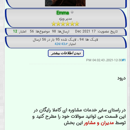
Emma
مدیر ویژه
تاریخ عضویت: 17 Dec 2021 ارسال‌ها: 98 موضوع‌ها: 56
اعتبار:
12
لایـک ها: 94 ، لایـک شده 95 بار در 56 ارسال
امتیاز:
424/43𝒫
2021-12-30، 04:02:43 PM
#1
درود
در راستای سایر خدمات مشاوره ای کاملا رایگان در
این قسمت می توانید سوالات خود را مطرح کنید و
توسط
مدیران و مشاور
این بخش