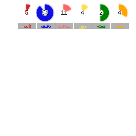
5
54
11
4
2
4
ماه
هفته
روز
ساعت
دقيقه
ثانيه