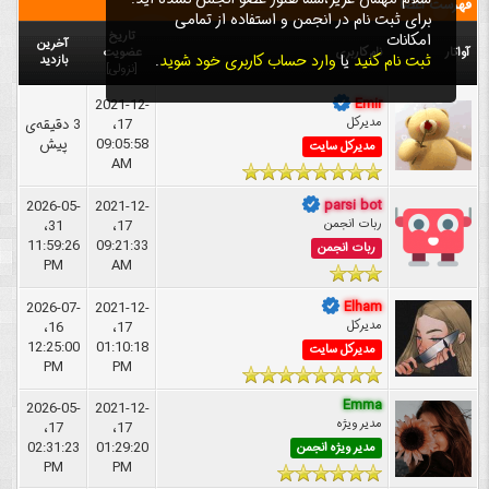
فهرست اعضا
برای ثبت نام در انجمن و استفاده از تمامی
تاریخ
امکانات
آخرین
آواتار
نام کاربری
عضویت
ثبت نام کنید
یا
وارد حساب کاربری خود شوید
.
بازدید
[
نزولی
]
Emir
2021-12-
مدیرکل
17،
3 دقیقه‌ی
09:05:58
پیش
مدیرکل سایت
AM
parsi bot
2026-05-
2021-12-
ربات انجمن
17،
31،
11:59:26
09:21:33
ربات انجمن
PM
AM
Elham
2026-07-
2021-12-
مدیرکل
17،
16،
12:25:00
01:10:18
مدیرکل سایت
PM
PM
Emma
2026-05-
2021-12-
مدیر ویژه
17،
17،
02:31:23
01:29:20
مدیر ویژه انجمن
PM
PM