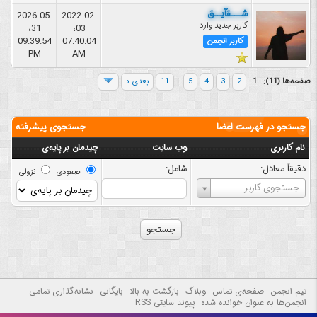
شـــقآیــق
2026-05-
2022-02-
کاربر جدید وارد
31،
03،
09:39:54
07:40:04
کاربر انجمن
PM
AM
صفحه‌ها (11):
1
2
3
4
5
…
11
بعدی »
جستجو در فهرست اعضا
جستجوی پیشرفته
نام کاربری
وب سایت
چیدمان بر پایه‌ی
دقیقاً معادل:
شامل:
صعودی
نزولی
نام
جستجوی کاربر
کاربری
تیم انجمن
صفحه‌ی تماس
وبلاگ
بازگشت به بالا
بایگانی
نشانه‌گذاری تمامی
انجمن‌ها به عنوان خوانده شده
پیوند سایتی RSS