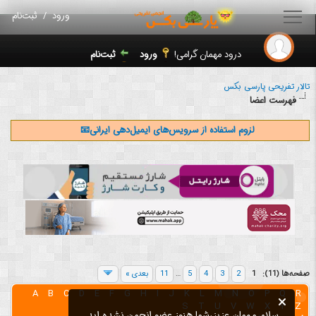
ورود
/
ثبت‌نام
درود مهمان گرامی!
ورود
ثبت‌نام
تالار تفریحی پارسی بکس
فهرست اعضا
لزوم استفاده از سرویس‌های ایمیل‌دهی ایرانی📧
صفحه‌ها (11):
1
2
3
4
5
…
11
بعدی »
A
B
C
D
E
F
G
H
I
J
K
L
M
N
O
P
Q
R
S
T
U
V
W
X
Y
Z
سلام مهمان عزیز،شما هنوز عضو انجمن نشده اید.