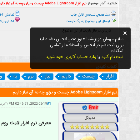
خلاصه آمارِ موضوعِ
نرم افزار Adobe Lightroom چیست و برای چه به آن نیاز داریم
مشاهده‌ی نسخه‌ی قابل چاپ
نمایش آخر
ارسال این موضوع به یک دوست
اهدای بیشت
کاربرانِ درحال بازدید از این موضوع:
سلام مهمان عزیز،شما هنوز عضو انجمن نشده اید.
برای ثبت نام در انجمن و استفاده از تمامی
1 مهمان
امکانات
ثبت نام کنید
یا
وارد حساب کاربری خود شوید
.
کلمات کلیدی
افزار
چیست
داریم
نیاز
نرم
به
و
نرم افزار Adobe Lightroom چیست و برای چه به آن نیاز داریم
2022-02-19، 02:46:51 PM
#1
(آخرین ویرایش: 2
Emir
مدیرکل
معرفی نرم افزار لایت روم 