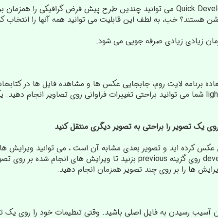
با استفاده از پنل Quick Development می توانید چندین طرح پیش فرض گراف
وشن هستند؟ خب، به لطف این قابلیت می توانید همه آنها را انتخاب کر
 زمان زیادی زیادی صرفه جویی می شود.
عاده برنامه لایت روم، جابجایی عکس ها و مشاهده فایل ها در کتابخانه
کاربری بسیار راون lightroom شما می توانید براحتی تغییرات فراوانی روی تصاویر 
عکس کرده اید و تصویر بعدی مشابه آن است ، می توانید ویرایش های
منتقل کنید! در بخش develop روی گزینه previous بزنید تا ویرایش ه
رایش ها را بر روی چند تصویر همزمان انجام دهید.