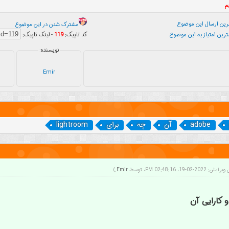
ین ارسال این موضوع
مشترک شدن در این موضوع
رین امتیاز به این موضوع
کد تاپیک:
119
- لینک تاپیک:
نویسنده:
Emir
adobe
آن
چه
برای
lightroom
202-02-19، 02:48:16 PM، توسط
Emir
.)
و کارایی آن