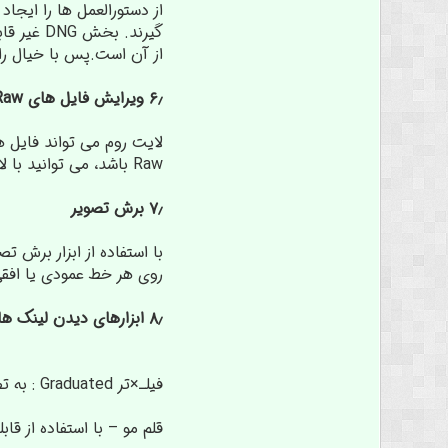
گیرند. 
از آن است.پس با خیال راح
۶٫ ویرایش فایل های Raw
Raw باشد، می توانید با لایت روم براحتی آن را ویرایش کنید. فراموش نکنید که عکس های گرفته شده با فرمت JPEG را نمی توانید ویرایش کنید.
۷٫ برش تصویر
با استفاده از ابزار برش 
روی هر خط عمودی یا افقی
۸٫
ابزارهای دیدن لینک ها
فیلـ×تر Graduated : به تصویر شیب می دهد و پس زمینه را تاریک می کند.
قلم مو – با استفاده از ق