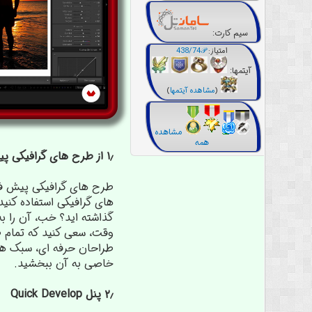
سیم کارت:
امتیاز:
438/74𝒫
آیتمها:
(
مشاهده آیتمها
)
مشاهده
همه
۱٫ از طرح های گرافیکی پیش فرض برای صرفه جویی در وقت و ایجاد سبک استفاده می کند
طرح های گرافیکی پیش فرض
های گرافیکی استفاده کنی
وقت، سعی کنید که تمام ط
طراحان حرفه ای، سبک ها
خاصی به آن ببخشید.
۲٫ پنل Quick Develop