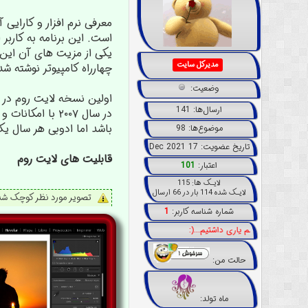
معرفی نرم افزار و کارای
است. این برنامه به کارب
یکی از مزیت های آن این 
مدیرکل سایت
چهارراه کامپیوتر نوشته ش
وضعیت:
ارسال‌ها: 141
باشد اما ادوبی هر سال ی
موضوع‌ها: 98
تاریخ عضویت: 17 Dec 2021
قابلیت های لایت روم
اعتبار:
101
لایـک ها: 115
لایـک شده 114 بار در 66 ارسال
تصویر مورد نظر کوچک شده
شماره شناسه کاربر:
1
وستان چشم یاری داشتیم...(:
حالت من:
ماه تولد: