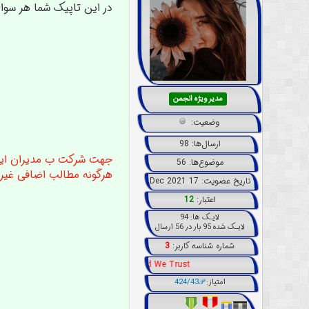
در این تاپیک شما هر سوا
مدیر ویژه انجمن
وضعیت:
ارسال‌ها: 98
جهت شرکت ب مدیران ای
موضوع‌ها: 56
هرگونه مطالب اضافی غیر
تاریخ عضویت: 17 Dec 2021
اعتبار:
12
لایـک ها: 94
لایـک شده 95 بار در 56 ارسال
شماره شناسه کاربر:
3
In God We Trust
امتیاز:
424/43𝒫