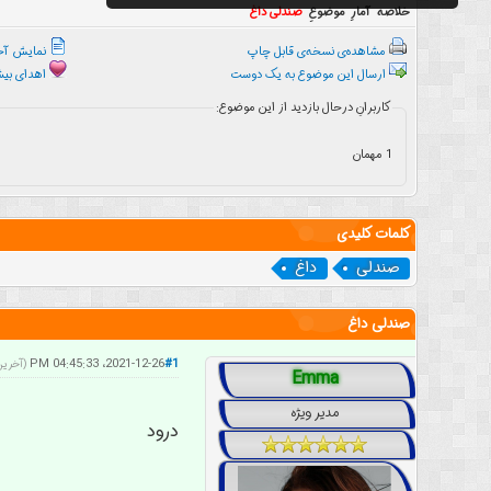
خلاصه آمارِ موضوعِ
صندلی داغ
مشاهده‌ی نسخه‌ی قابل چاپ
نمایش آخر
ارسال این موضوع به یک دوست
اهدای بیشت
کاربرانِ درحال بازدید از این موضوع:
1 مهمان
کلمات کلیدی
صندلی
داغ
صندلی داغ
2021-12-26، 04:45:33 PM
#1
(آخرین ویرایش: 1
Emma
مدیر ویژه
درود