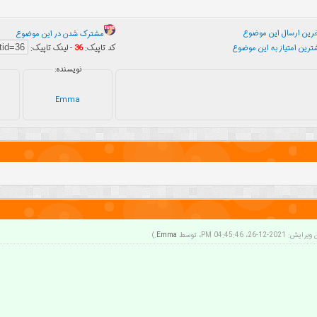
ین ارسال این موضوع
مشترک شدن در این موضوع
رین امتیاز به این موضوع
کد تاپیک:
36
- لینک تاپیک:
نویسنده:
Emma
202-12-26، 04:45:46 PM، توسط
Emma
.)