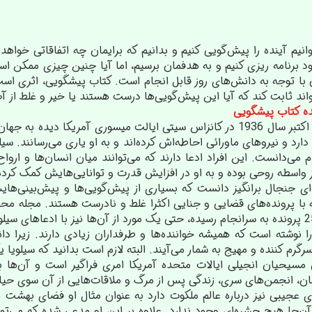
نیم آینده را پیش‌گویی کنیم و بدانیم که برایمان چه اتفاقاتی خواهد ا
ود برنامه ریزی کنیم و به هدفمان برسیم، اما آیا چنین چیزی ممکن ا
ن با توجه به دانش‌های روز قابل انجام است. کتاب پیشگویی، اثری است ک
ند ثابت کند که آیا این پیش‌گویی‌ها درست هستند یا خیر و غلط از آب
نده کتاب پیشگویی
سیلویا براون در تاریخ 19 اکتبر سال 1936 در کانزاس سیتی ایالت میسوری
ی‌دانست. این افراد ادعا دارند که می‌توانند میان انسان‌ها و ارواح 
ز واسطه روحی بوده و به او در افزایش قدرت و توانایی‌هایش کمک کرد
‌ای جنجال برانگیز دانست که بسیاری از پیش‌گویی‌ها و پیش‌بینی‌های
را نوشته است که همیشه خواننده‌ها و طرفداران زیادی دارند. زیرا دا
رگرم کننده و مهیج به شمار می‌آیند. البته لازم است بدانید که سیلویا
 مسیحیان انجیلی ایالات متحده آمریکا امری فراگیر است و آن‌ها به 
ان، انجمن‌های سری، زندگی پس از مرگ و ملاقات‌هایی از آن سوی حیات
ای عجیبی نیز درباره عالم ملکوت دارد به عنوان مثال او فضای بهشت 
‌جا هیچ حشره‌ای وجود ندارد. علاوه بر این او مدعی شده که می‌توان