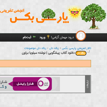
درود مهمان گرامی!
ورود
ثبت‌نام
تالار تفریحی پارسی بکس
›
زباله دان
›
زباله دان موضوعات
دانلود کتاب پیشگویی | نوشته سیلویا براون
زباله دان