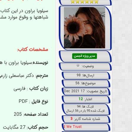
سیلویا براون در این کتاب
شباهتها و وقوع موارد مشا
مشخصات کتاب:
مدیر ویژه انجمن
نویسنده
:سیلویا براون با
وضعیت:
مترجم
: دکتر عباسعلی زارع
ارسال‌ها: 98
موضوع‌ها: 56
زبان کتاب
: فارسی
تاریخ عضویت: 17 Dec 2021
اعتبار:
12
نوع فايل
: PDF
لایـک ها: 94
لایـک شده 95 بار در 56 ارسال
تعداد صفحه
: 205
شماره شناسه کاربر:
3
حجم کتاب
: 27 مگابایت
In God We Trust