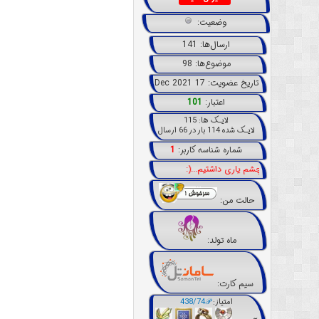
وضعیت:
ارسال‌ها: 141
موضوع‌ها: 98
تاریخ عضویت: 17 Dec 2021
اعتبار:
101
لایـک ها: 115
لایـک شده 114 بار در 66 ارسال
شماره شناسه کاربر:
1
دوستان چشم یاری داشتیم...(:
حالت من:
ماه تولد:
سیم کارت:
امتیاز:
438/74𝒫