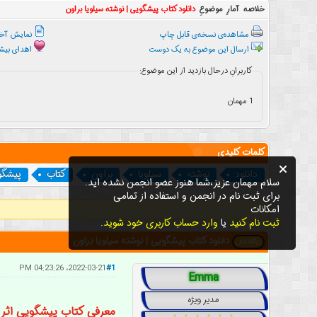
خلاصه آمارِ موضوعِ
دانلود کتاب پیشگویی | نوشته سیلویا براون
مشاهده‌ی نسخه‌ی قابل چاپ
نمایش آخر
ارسال این موضوع به یک دوست
اهدای بیشت
کاربرانِ درحال بازدید از این موضوع:
1 مهمان
کلمات کلیدی
دانلود
نوشته
سیلویا
براون
کتاب
پیشگو
سلام مهمان عزیز،شما هنوز عضو انجمن نشده اید.
برای ثبت نام در انجمن و استفاده از تمامی
امکانات
ثبت نام کنید
یا
وارد حساب کاربری خود شوید
.
دانلود کتاب پیشگویی | نوشته سیلویا براون
زباله دان
2022-03-21، 04:23:26 PM
#1
Emma
مدیر ویژه
معرفی کتاب پیشگویی اثر س