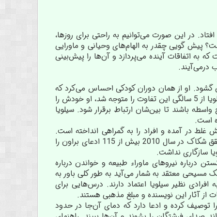
فتاد. در این صورت می‌توانیم به راحتی برای روزها،
ست؟ پیش گویی چقدر به الهام‌های وحیانی و ماورایی
ه به اتفاقات آینده می‌پردازد و آن‌ها را پیش‌بینی
 درمی‌آیند.
 آمریکا دیده به جهان گشود. او از همان دوران کودکی احساس می‌کرد که
توانایی‌های خارق‌العاده‌ای دارد و نیروهای ماورائی احاطه‌اش کرده‌اند و به او یاری می‌رسانند. سیلویا از 5 سالگی این تفاوت را متوجه شد، او خودش را
واسطه باشند تا بین‌شان ارتباط برقرار شود. سیلویا
ه است.
ش غلط در آمده و افراد را به گمراهی انداخته است.
پیش بینی‌های او در رابطه با پرونده‌های قضایی و جنایی اکثرا غلط و نادرست هستند. مجله محقق شکاک در سال 2010 بیش از 115 ادعای براون را
نستن درباره نیروهای ماوراء طبیعه و خواندن درباره
 یک مسیحی معتقد به شمار می‌آید به طور کلی باور به
افرادی نظیر سیلویا اعتماد دارند. درس‌هایی برای
 از آثار این نویسنده و مبلغ مذهبی هستند.
را توصیف کرده و ادعا دارد که دمای آن‌جا در حدود
د صدای فرشتگان را بشوند و آن‌ها ببیند. راهنمای