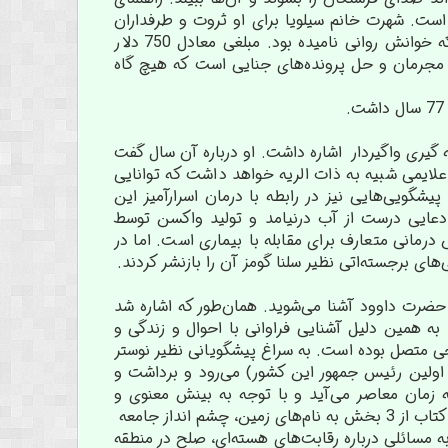
5 زندگی قبلی‌اش آگاهی پیدا کرده است. شهرت خانم سیلویا برای او ثروت و طرفداران
فراوانی دست و پا کرد. او بین سال‌های 1974 تا 2008 در ازای مشاوره تلفنی‌ 30 دقیقه‌ای که خوانش روانی نامیده بود. مبلغی معادل 750 دلار
ن مجرمان و حل پرونده‌های جنایی است که هیچ گاه
تابش به یک همه گیری واگیردار اشاره داشت. او درباره آن سال گفت
لایمی شبیه به ذات الریه خواهد داشت که توانایی
ویی‌هایی نیز در رابطه با درمان اسرارآمیز این
دعایی درست از آب درنیامد و تولید واکسن توسط
انی متعارف برای مقابله با بیماری است. اما در
ی برجسته‌اتی نظیر سلنا گومز آن را بازنشر کردند.
حضرت داوود آشنا می‌شوید. همان‌طور که اشاره شد
 همین دلیل آشنایی فراوانی با احوال و زندگی و
وحی متصل بوده است. به سراغ پیشگویانی نظیر نوستر
اولین رئیس جمهور این کشور) می‌رود و برداشت و
ه زمان معاصر می‌آید و با توجه به بینش معنوی و
نیروهای ماورائی‌ای که ادعای بهره‌مندی از آن‌ها را دارد به پیش بینی سده پیش‌رو می‌پردازد. این کتاب از 3 بخش به نام‌های زمین، چشم انداز جامعه
 مجموعا 16 فصل مختلف دارد و در آن به مسائلی درباره رقابت‌های هسته‌ای، صلح در منطقه