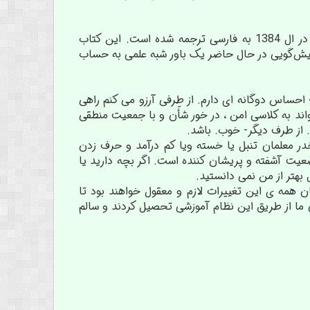
کتاب پیشگویی توسط دکتر عباسعلی زارعی و به همت انتشارات سایه گستر و مهرگان دانش و در ال 1384 به فارسی ترجمه شده است. این کتاب
 پیش‌گویی در حال حاضر یک باور شبه علمی به حساب
بینم؛ احساس دوگانه ای دارم. از طرفی آرزو می کنم راهی
واند به کلاسی امن ، در خور شأّن و با جمعیت منطقی
 از طرف دیگر- خوب. باشد.
ر معلمان تنبل یا خسته ویا کم درآمد و حرف زدن
ت آشفته و پریشان کننده است. اگر بچه دارید یا
 بهتر از من نمی دانستید.
آن زمان همه ی این تغییرات لازم و معقول خواهند بود تا
ان ما از طریق این نظام آموزشی تحصیل کردند و سالم