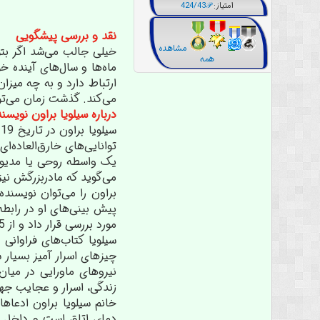
امتیاز:
424/43𝒫
نقد و بررسی پیشگویی
مشاهده
خیلی جالب می‌شد اگر بتوا
همه
ماه‌ها و سال‌های آینده خ
ارتباط دارد و به چه میزا
می‌کند. گذشت زمان می‌توا
درباره سیلویا براون نویس
یک واسطه روحی یا مدیوم م
می‌گوید که مادربزرگش نی
براون را می‌توان نویسنده
مورد بررسی قرار داد و از 25 پرونده به سرانجام رسیده، حتی یک مورد از آن‌ها نیز با ادعاهای سیلویا سازگاری نداشت.
سیلویا کتاب‌های فراوانی 
چیزهای اسرار آمیز بسیار س
نیروهای ماورایی در میان
زندگی، اسرار و عجایب جه
خانم سیلویا براون ادعاه
دمای اتاق است و داخل آن