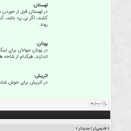
لهستان:
در لهستان قبل از خوردن 
کشند، اگر نی زرد باشد، آ
روند.
یونان:
در یونان جوانان برای این
اندازند، هرکدام از شاخه ه
اتریش:
در اتریش برای خوش شانسی و ازدواج روز 4 دسامبر در یک لیوان آب یک تک شاخه از
ارسال‌ها
«
قدیمی‌تر
|
جدیدتر
»