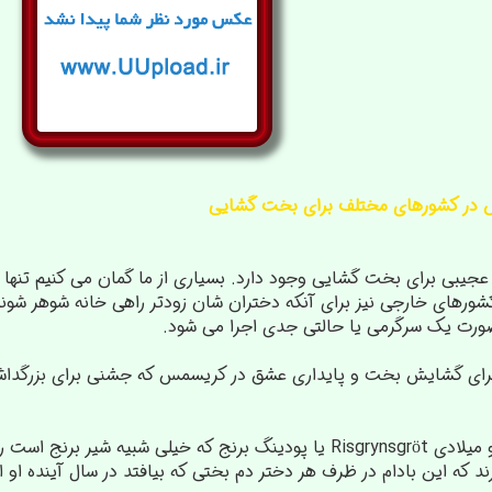
در کشورهای مختلف برای بخت گشایی
م عجیبی برای بخت گشایی وجود دارد. بسیاری از ما گمان می کنیم تنها
شورهای خارجی نیز برای آنکه دختران شان زودتر راهی خانه شوهر شوند
رت یک سرگرمی یا حالتی جدی اجرا می شود.
برای گشایش بخت و پایداری عشق در کریسمس که جشنی برای بزرگداشت
مردم سوئد در شب سال نو میلادی Risgrynsgröt یا پودینگ برنج که خیل
رند که این بادام در ظرف هر دختر دم بختی که بیافتد در سال آینده او 