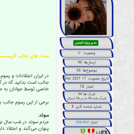
مدیر ویژه انجمن
وضعیت:
سنت های جالب کریسمس 
ارسال‌ها: 98
موضوع‌ها: 56
در ایران اعتقادات و رسو
تاریخ عضویت: 17 Dec 2021
جالب است بدانید که در ک
اعتبار:
12
خاصی توسط جوانان به صو
لایـک ها: 94
لایـک شده 95 بار در 56 ارسال
برخی از این رسوم جالب 
شماره شناسه کاربر:
3
سوئد:
In God We Trust
امتیاز:
424/43𝒫
پنهان می‌کنند و اعتقاد دا