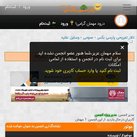
ورود
/
ثبت‌نام
درود مهمان گرامی!
ورود
ثبت‌نام
تالار تفریحی پارسی بکس
›
عمومی
›
وسایل نقلیه
موتور
سلام مهمان عزیز،شما هنوز عضو انجمن نشده اید.
لزوم استفاده از سرویس‌های ایمیل‌دهی ایرانی📧
برای ثبت نام در انجمن و استفاده از تمامی
امکانات
ثبت نام کنید
یا
وارد حساب کاربری خود شوید
.
مدیر انجمن:
مدیر ویژه انجمن
کاربرانِ درحال بازدید از این انجمن: 1 مهمان
موتور
نشانه‌گذاری انجمن به عنوان خوانده شده
موضوع
/
نویسنده