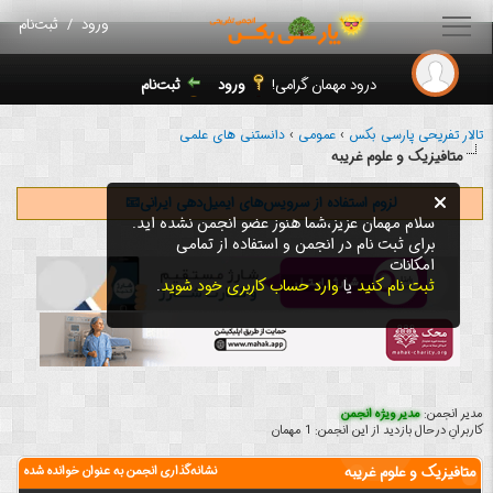
ورود
/
ثبت‌نام
درود مهمان گرامی!
ورود
ثبت‌نام
تالار تفریحی پارسی بکس
›
عمومی
›
دانستنی های علمی
متافیزیک و علوم غریبه
لزوم استفاده از سرویس‌های ایمیل‌دهی ایرانی📧
سلام مهمان عزیز،شما هنوز عضو انجمن نشده اید.
برای ثبت نام در انجمن و استفاده از تمامی
امکانات
ثبت نام کنید
یا
وارد حساب کاربری خود شوید
.
مدیر انجمن:
مدیر ویژه انجمن
کاربرانِ درحال بازدید از این انجمن: 1 مهمان
متافیزیک و علوم غریبه
نشانه‌گذاری انجمن به عنوان خوانده شده